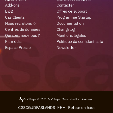
Add-ons
Contacter
Blog
Offres de support
Cas Clients
Programme Startup
Nous recrutons ♡
Documentation
Centres de données
Changelog
Qui sommes-nous ?
Mentions légales
Kit média
Politique de confidentialité
Espace Presse
Newsletter
Scalingo © 2026
Scalingo.
Tous droits réservés.
Select Language
Retour en haut
CGS
CGU
DPA
SLA
HDS
FR