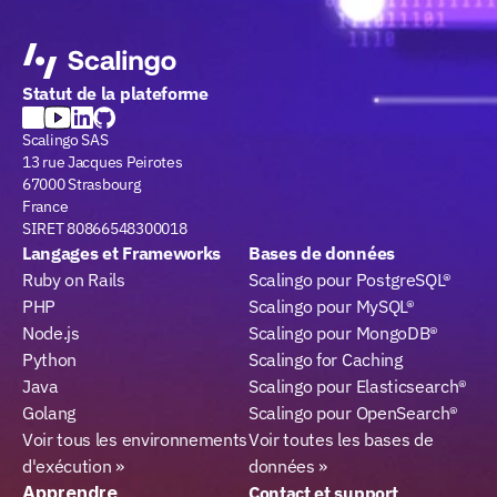
Statut de la plateforme
Scalingo SAS
13 rue Jacques Peirotes
67000 Strasbourg
France
SIRET 80866548300018
Langages et Frameworks
Bases de données
Ruby on Rails
Scalingo pour PostgreSQL®
PHP
Scalingo pour MySQL®
Node.js
Scalingo pour MongoDB®
Python
Scalingo for Caching
Java
Scalingo pour Elasticsearch®
Golang
Scalingo pour OpenSearch®
Voir tous les environnements 
Voir toutes les bases de 
d'exécution »
données »
Apprendre
Contact et support