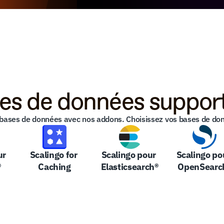
es de données suppor
bases de données avec nos addons. Choisissez vos bases de donné
r 
Scalingo for 
Scalingo pour 
Scalingo pou
®
Caching
Elasticsearch®
OpenSearc