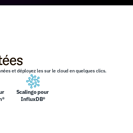
tées
es et déployez les sur le cloud en quelques clics.
r 
Scalingo pour 
h®
InfluxDB®