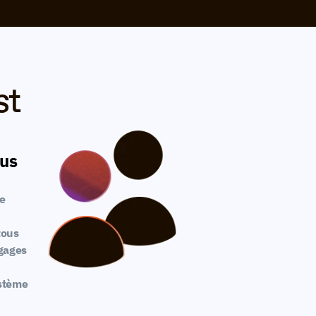
t 
us 
e 
ous 
gages 
stème 