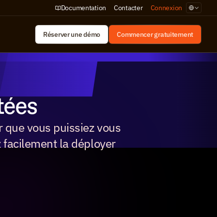
Select Lan
Documentation
Contacter
Connexion
Réserver une démo
Commencer gratuitement
tées
 que vous puissiez vous 
facilement la déployer 