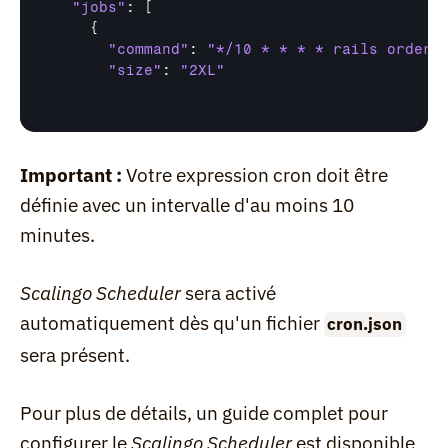
"jobs"
: [

    {

"command"
: 
"*/10 * * * * rails orders
"size"
: 
"2XL"
Important :
 Votre expression cron doit être 
définie avec un intervalle d'au moins 10 
minutes.
Scalingo Scheduler
 sera activé 
automatiquement dès qu'un fichier 
cron.json
sera présent.
Pour plus de détails, un guide complet pour 
configurer le 
Scalingo Scheduler
 est disponible 