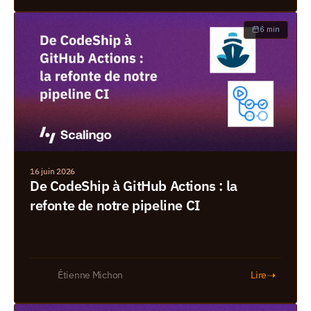
6 min
16 juin 2026
De CodeShip à GitHub Actions : la 
refonte de notre pipeline CI
➝
Étienne Michon
Lire