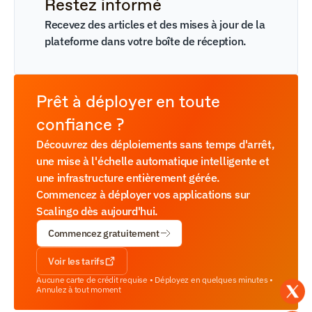
Restez informé
Recevez des articles et des mises à jour de la 
plateforme dans votre boîte de réception.
Prêt à déployer en toute 
confiance ?
Découvrez des déploiements sans temps d'arrêt, 
une mise à l'échelle automatique intelligente et 
une infrastructure entièrement gérée. 
Commencez à déployer vos applications sur 
Scalingo dès aujourd'hui.
Commencez gratuitement
Voir les tarifs
Aucune carte de crédit requise • Déployez en quelques minutes • 
Annulez à tout moment