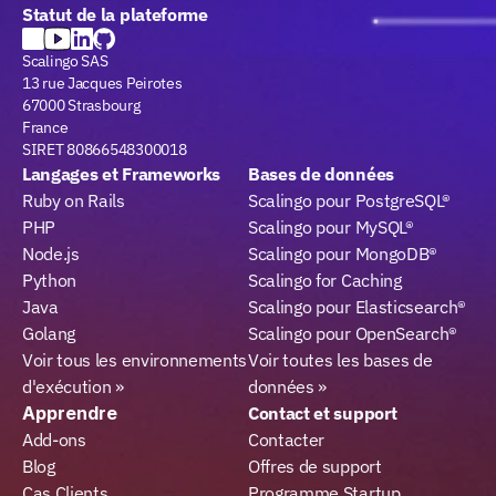
Statut de la plateforme
Scalingo SAS
13 rue Jacques Peirotes
67000 Strasbourg
France
SIRET 80866548300018
Langages et Frameworks
Bases de données
Ruby on Rails
Scalingo pour PostgreSQL®
PHP
Scalingo pour MySQL®
Node.js
Scalingo pour MongoDB®
Python
Scalingo for Caching
Java
Scalingo pour Elasticsearch®
Golang
Scalingo pour OpenSearch®
Voir tous les environnements 
Voir toutes les bases de 
d'exécution »
données »
Apprendre
Contact et support
Add-ons
Contacter
Blog
Offres de support
Cas Clients
Programme Startup