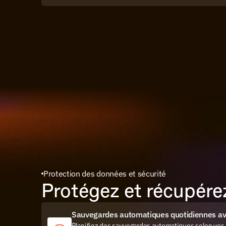
Protection des données et sécurité
Protégez et récupér
Sauvegardes automatiques quotidiennes ave
Planifiez des sauvegardes automatiques selon vos