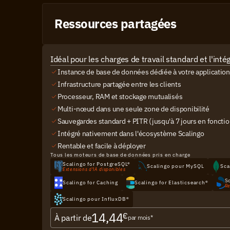
Ressources partagées
Idéal pour les charges de travail standard et l'inté
Instance de base de données dédiée à votre application
Infrastructure partagée entre les clients
Processeur, RAM et stockage mutualisés
Multi-nœud dans une seule zone de disponibilité
Sauvegardes standard + PITR (jusqu'à 7 jours en fonctio
Intégré nativement dans l'écosystème Scalingo
Rentable et facile à déployer
Tous les moteurs de base de données pris en charge
Scalingo for PostgreSQL®
Scalingo pour MySQL
Sca
Extensions d'IA disponibles
S
Scalingo for Caching
Scalingo for Elasticsearch®
Re
Scalingo pour InfluxDB®
14,44
€
À partir de
par mois*