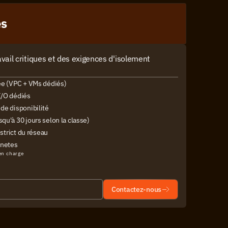
es
ail critiques et des exigences d'isolement 
ée (VPC + VMs dédiés)
I/O dédiés
de disponibilité
qu'à 30 jours selon la classe)
 strict du réseau
rnetes
en charge
Contactez-nous