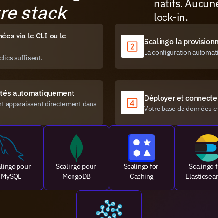
natifs. Aucune
re stack
lock-in.
es via le CLI ou le 
Scalingo la provisionn
La configuration automat
ics suffisent.
jectés automatiquement
Déployer et connecte
t apparaissent directement dans 
Votre base de données es
lingo pour 
Scalingo pour 
Scalingo for 
Scalingo f
MySQL
MongoDB
Caching
Elasticsea