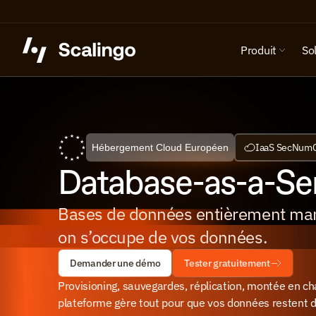
Produit
So
IaaS SecNum
Hébergement Cloud Européen
Database-as-a-Se
Bases de données entièrement man
on s’occupe de vos données.
Demander une démo
Tester gratuitement
Provisioning, sauvegardes, réplication, montée en char
plateforme gère tout pour que vos données restent d