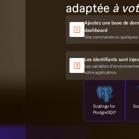
adaptée 
à vot
Ajoutez une base de donné
dashboard
Une commande ou quelques cl
Les identifiants sont in
Les variables d’environnemen
votre application.
Scalingo for 
Sca
PostgreSQL®