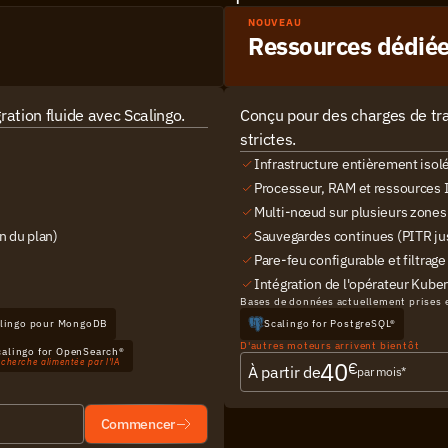
NOUVEAU
Ressources dédié
gration fluide avec Scalingo.
Conçu pour des charges de trav
strictes.
Infrastructure entièrement isol
Processeur, RAM et ressources 
Multi-nœud sur plusieurs zones 
n du plan)
Sauvegardes continues (PITR jus
Pare-feu configurable et filtrage
Intégration de l'opérateur Kube
Bases de données actuellement prises 
lingo pour MongoDB
Scalingo for PostgreSQL®
D'autres moteurs arrivent bientôt
calingo for OpenSearch®
40
cherche alimentée par l'IA
€
À partir de
par mois*
Commencer