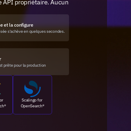
 API propriétaire. Aucun 
e et la configure
isée s'achève en quelques secondes.
r
t prête pour la production
or 
Scalingo for 
rch®
OpenSearch®