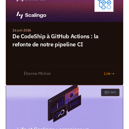
16 juin 2026
De CodeShip à GitHub Actions : la 
refonte de notre pipeline CI
➝
Étienne Michon
Lire
5 min