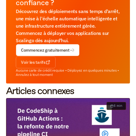
confiance ?
Découvrez des déploiements sans temps d'arrêt, 
une mise à l'échelle automatique intelligente et 
une infrastructure entièrement gérée. 
Commencez à déployer vos applications sur 
Scalingo dès aujourd'hui.
Commencez gratuitement
Voir les tarifs
Aucune carte de crédit requise • Déployez en quelques minutes • 
Annulez à tout moment
Articles connexes
6 min