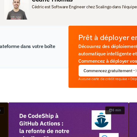
Cédric est Software Engineer chez Scalingo dans l'équipe
Prêt à déployer e
lateforme dans votre boîte 
Découvrez des déploiements
automatique intelligente et
Commencez à déployer vos a
Commencez gratuitement
Aucune carte de crédit requise • Dé
n
6 min