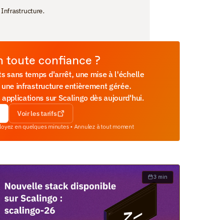
 Infrastructure.
n toute confiance ?
 sans temps d'arrêt, une mise à l'échelle 
 une infrastructure entièrement gérée. 
pplications sur Scalingo dès aujourd'hui.
Voir les tarifs
ployez en quelques minutes • Annulez à tout moment
3 min