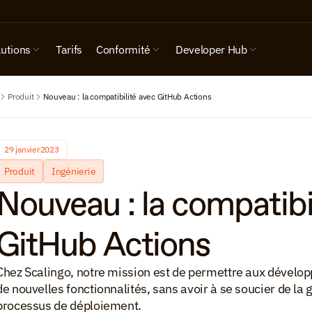
lutions
Tarifs
Conformité
Developer Hub
Produit
Nouveau : la compatibilité avec GitHub Actions
29 janvier
2023
Produit
Ingénierie
Nouveau : la compatibil
GitHub Actions
Chez Scalingo, notre mission est de permettre aux développ
de nouvelles fonctionnalités, sans avoir à se soucier de la ge
processus de déploiement.
