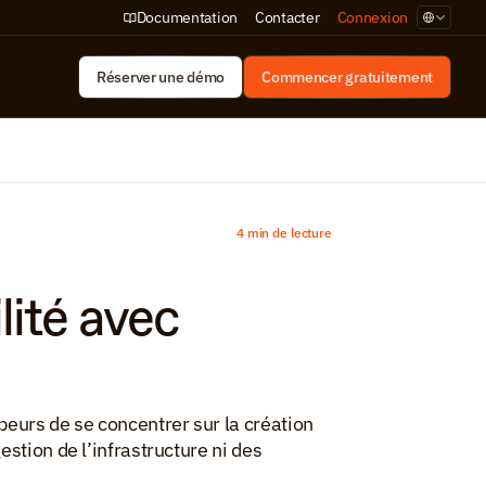
Select Lan
Documentation
Contacter
Connexion
Réserver une démo
Commencer gratuitement
4 min de lecture
ité avec 
eurs de se concentrer sur la création 
stion de l’infrastructure ni des 