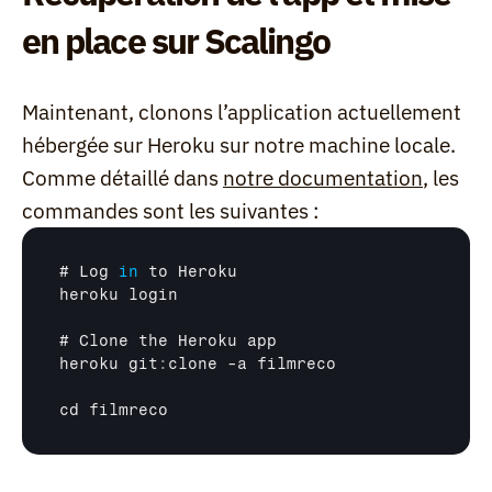
en place sur Scalingo
Maintenant, clonons l’application actuellement 
hébergée sur Heroku sur notre machine locale. 
Comme détaillé dans 
notre documentation
, les 
commandes sont les suivantes :
# 
Log
in
to 
Heroku
heroku 
login
# 
Clone 
the 
Heroku 
app
heroku 
git
:
clone
 -
a 
filmreco
cd 
filmreco