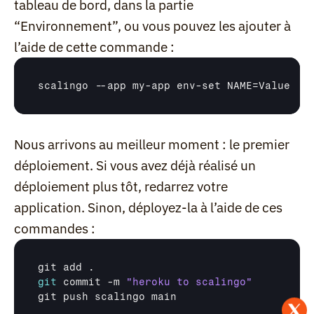
tableau de bord, dans la partie 
“Environnement”, ou vous pouvez les ajouter à 
l’aide de cette commande :
scalingo
 --
app 
my
-
app 
env
-
set 
NAME
=
Value
Nous arrivons au meilleur moment : le premier 
déploiement. Si vous avez déjà réalisé un 
déploiement plus tôt, redarrez votre 
application. Sinon, déployez-la à l’aide de ces 
commandes :
git 
add
git
commit
 -
m 
"heroku to scalingo"
git 
push 
scalingo 
main