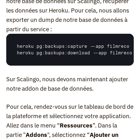
notre base de données sur Scalingo, récupérer 
les données sur Heroku. Pour cela, nous allons 
exporter un dump de notre base de données à 
partir du service :
heroku 
pg
:
backups
:
capture
 --
app 
filmreco
heroku 
pg
:
backups
:
download
 --
app 
filmreco
Sur Scalingo, nous devons maintenant ajouter 
notre addon de base de données.
Pour cela, rendez-vous sur le tableau de bord de 
la plateforme et sélectionnez votre application. 
Allez dans le menu “
Ressources
”. Dans la 
partie "
Addons
", sélectionnez “
Ajouter un 