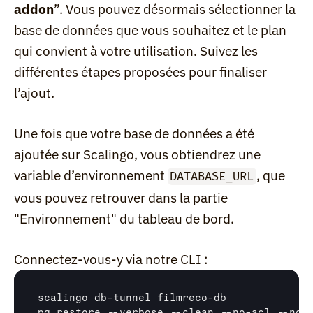
addon
”. Vous pouvez désormais sélectionner la 
base de données que vous souhaitez et 
le plan
qui convient à votre utilisation. Suivez les 
différentes étapes proposées pour finaliser 
l’ajout.
Une fois que votre base de données a été 
ajoutée sur Scalingo, vous obtiendrez une 
variable d’environnement 
, que 
DATABASE_URL
vous pouvez retrouver dans la partie 
"Environnement" du tableau de bord.
Connectez-vous-y via notre CLI :
scalingo 
db
-
tunnel 
filmreco
-
db
pg_restore
 --
verbose
 --
clean
 --
no
-
acl
 --
no
-