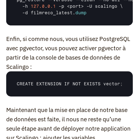
  -
h 
127.0
.
0.1
 -
p
 <
port
> -
U 
scalingo 
\

  -
d 
filmreco_latest
.
dump
Enfin, si comme nous, vous utilisez PostgreSQL 
avec pgvector, vous pouvez activer pgvector à 
partir de la console de bases de données de 
Scalingo :
CREATE 
EXTENSION 
IF 
NOT 
EXISTS 
vector
;
Maintenant que la mise en place de notre base 
de données est faite, il nous ne reste qu’une 
seule étape avant de déployer notre application 
sur Scalingo : ajouter les variables 