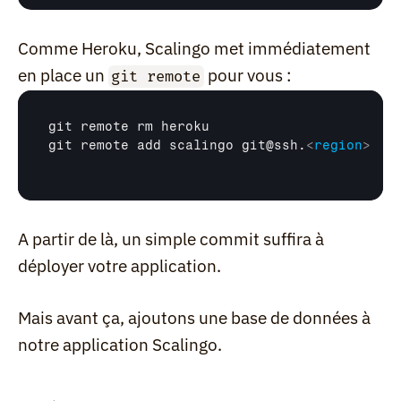
Comme Heroku, Scalingo met immédiatement 
en place un 
 pour vous :
git remote
git 
remote 
rm 
heroku
git 
remote 
add 
scalingo 
git
@
ssh
.
<
region
>
A partir de là, un simple commit suffira à 
déployer votre application.
Mais avant ça, ajoutons une base de données à 
notre application Scalingo.